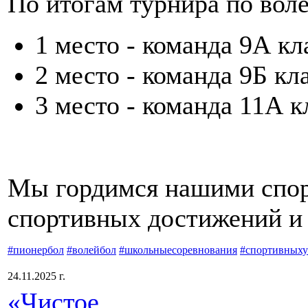
По итогам турнира по вол
1 место - команда 9А кл
2 место - команда 9Б кл
3 место - команда 11А к
Мы гордимся нашими спор
спортивных достижений и 
#пионербол
#волейбол
#школьныесоревнования
#спортивныху
24.11.2025 г.
«Чистое